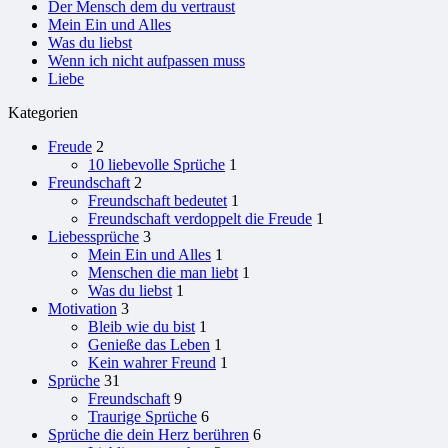
Der Mensch dem du vertraust
Mein Ein und Alles
Was du liebst
Wenn ich nicht aufpassen muss
Liebe
Kategorien
Freude
2
10 liebevolle Sprüche
1
Freundschaft
2
Freundschaft bedeutet
1
Freundschaft verdoppelt die Freude
1
Liebessprüche
3
Mein Ein und Alles
1
Menschen die man liebt
1
Was du liebst
1
Motivation
3
Bleib wie du bist
1
Genieße das Leben
1
Kein wahrer Freund
1
Sprüche
31
Freundschaft
9
Traurige Sprüche
6
Sprüche die dein Herz berühren
6