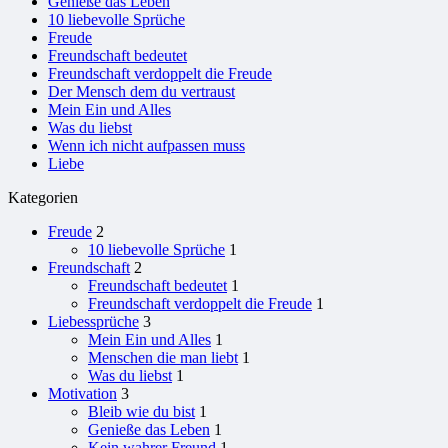
Genieße das Leben
10 liebevolle Sprüche
Freude
Freundschaft bedeutet
Freundschaft verdoppelt die Freude
Der Mensch dem du vertraust
Mein Ein und Alles
Was du liebst
Wenn ich nicht aufpassen muss
Liebe
Kategorien
Freude
2
10 liebevolle Sprüche
1
Freundschaft
2
Freundschaft bedeutet
1
Freundschaft verdoppelt die Freude
1
Liebessprüche
3
Mein Ein und Alles
1
Menschen die man liebt
1
Was du liebst
1
Motivation
3
Bleib wie du bist
1
Genieße das Leben
1
Kein wahrer Freund
1