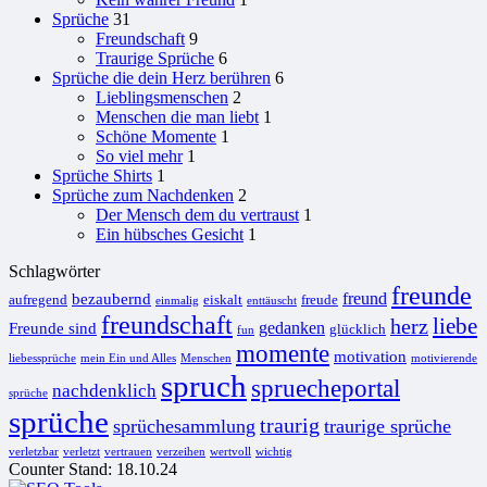
Sprüche
31
Freundschaft
9
Traurige Sprüche
6
Sprüche die dein Herz berühren
6
Lieblingsmenschen
2
Menschen die man liebt
1
Schöne Momente
1
So viel mehr
1
Sprüche Shirts
1
Sprüche zum Nachdenken
2
Der Mensch dem du vertraust
1
Ein hübsches Gesicht
1
Schlagwörter
freunde
freund
bezaubernd
aufregend
eiskalt
freude
einmalig
enttäuscht
freundschaft
liebe
herz
gedanken
Freunde sind
glücklich
fun
momente
motivation
liebessprüche
mein Ein und Alles
Menschen
motivierende
spruch
spruecheportal
nachdenklich
sprüche
sprüche
traurig
sprüchesammlung
traurige sprüche
verletzbar
verletzt
vertrauen
verzeihen
wertvoll
wichtig
Counter Stand: 18.10.24