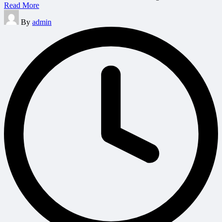
Read More
Posted
By
admin
by