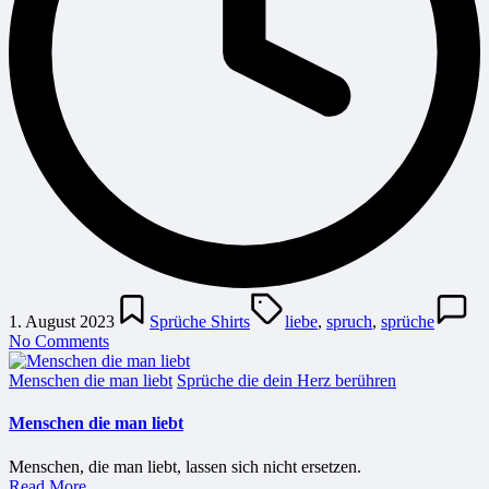
Posted
Tags:
in
1. August 2023
Sprüche Shirts
liebe
,
spruch
,
sprüche
No Comments
Posted
Menschen die man liebt
Sprüche die dein Herz berühren
in
Menschen die man liebt
Menschen, die man liebt, lassen sich nicht ersetzen.
Read More