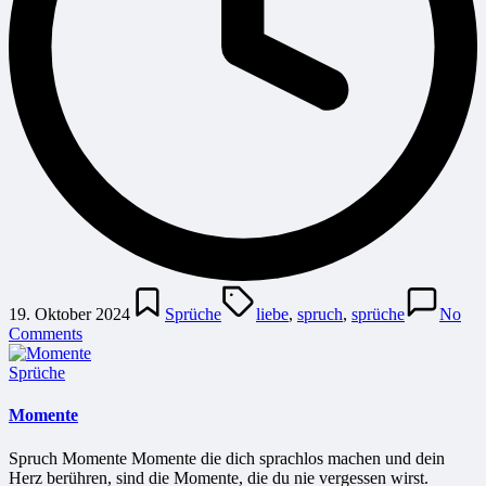
Posted
Tags:
in
19. Oktober 2024
Sprüche
liebe
,
spruch
,
sprüche
No
Comments
Posted
Sprüche
in
Momente
Spruch Momente Momente die dich sprachlos machen und dein
Herz berühren, sind die Momente, die du nie vergessen wirst.