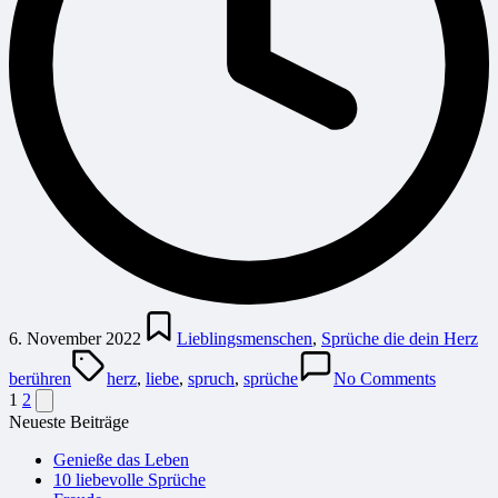
Posted
in
6. November 2022
Lieblingsmenschen
,
Sprüche die dein Herz
Tags:
berühren
herz
,
liebe
,
spruch
,
sprüche
No Comments
Seitennummerierung
Next
1
2
page
Neueste Beiträge
der
Beiträge
Genieße das Leben
10 liebevolle Sprüche