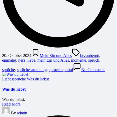
Posted
Tags:
in
20. Oktober 2024
Mein Ein und Alles
bezaubernd
,
einmalig
,
herz
,
liebe
,
mein Ein und Alles
,
momente
,
spruch
,
sprüche
,
sprüchesammlung
,
spruecheportal
No Comments
Posted
Liebessprüche
Was du liebst
in
Was du liebst
Was du liebst.
Read More
Posted
By
admin
by