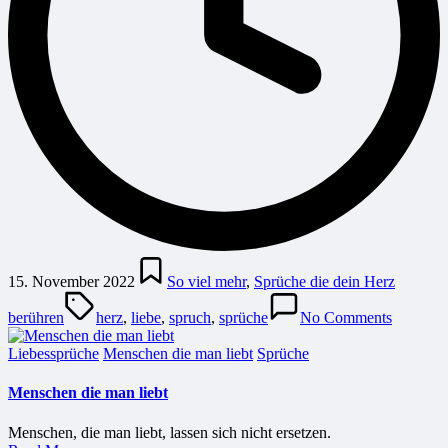
Posted
in
15. November 2022
So viel mehr
,
Sprüche die dein Herz
Tags:
berühren
herz
,
liebe
,
spruch
,
sprüche
No Comments
Posted
Liebessprüche
Menschen die man liebt
Sprüche
in
Menschen die man liebt
Menschen, die man liebt, lassen sich nicht ersetzen.