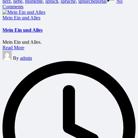
herz
,
liebe
,
momente
,
spruch
,
sprüche
,
spruecheportal
No
Comments
Posted
Mein Ein und Alles
in
Mein Ein und Alles
Mein Ein und Alles.
Read More
Posted
By
admin
by