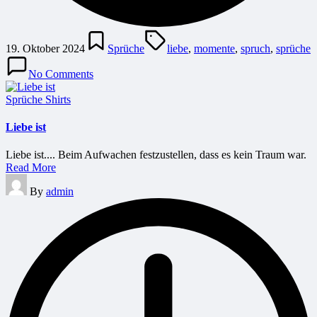
Posted
Tags:
in
19. Oktober 2024
Sprüche
liebe
,
momente
,
spruch
,
sprüche
No Comments
Posted
Sprüche Shirts
in
Liebe ist
Liebe ist.... Beim Aufwachen festzustellen, dass es kein Traum war.
Read More
Posted
By
admin
by