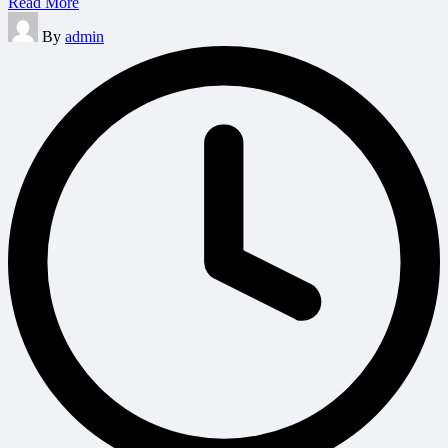
Read More
Posted
By
admin
by