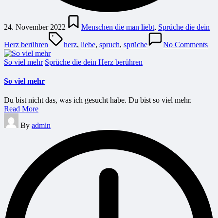
Posted
in
24. November 2022
Menschen die man liebt
,
Sprüche die dein
Tags:
Herz berühren
herz
,
liebe
,
spruch
,
sprüche
No Comments
Posted
So viel mehr
Sprüche die dein Herz berühren
in
So viel mehr
Du bist nicht das, was ich gesucht habe. Du bist so viel mehr.
Read More
Posted
By
admin
by