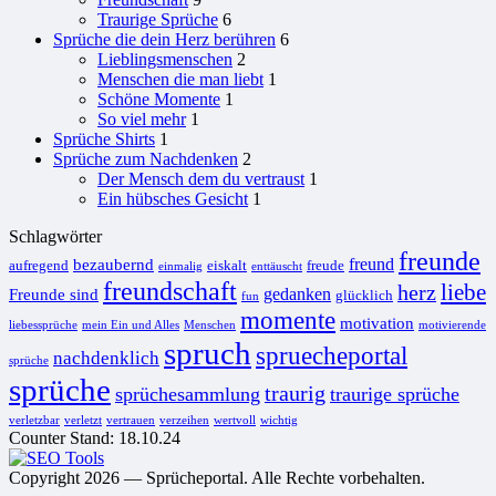
Traurige Sprüche
6
Sprüche die dein Herz berühren
6
Lieblingsmenschen
2
Menschen die man liebt
1
Schöne Momente
1
So viel mehr
1
Sprüche Shirts
1
Sprüche zum Nachdenken
2
Der Mensch dem du vertraust
1
Ein hübsches Gesicht
1
Schlagwörter
freunde
freund
bezaubernd
aufregend
eiskalt
freude
einmalig
enttäuscht
freundschaft
liebe
herz
gedanken
Freunde sind
glücklich
fun
momente
motivation
liebessprüche
mein Ein und Alles
Menschen
motivierende
spruch
spruecheportal
nachdenklich
sprüche
sprüche
traurig
sprüchesammlung
traurige sprüche
verletzbar
verletzt
vertrauen
verzeihen
wertvoll
wichtig
Counter Stand: 18.10.24
Copyright 2026 — Sprücheportal. Alle Rechte vorbehalten.