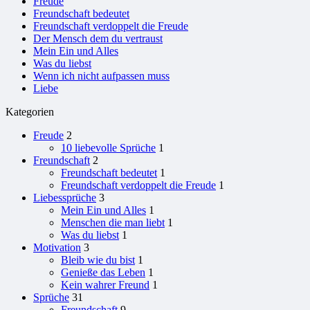
Freude
Freundschaft bedeutet
Freundschaft verdoppelt die Freude
Der Mensch dem du vertraust
Mein Ein und Alles
Was du liebst
Wenn ich nicht aufpassen muss
Liebe
Kategorien
Freude
2
10 liebevolle Sprüche
1
Freundschaft
2
Freundschaft bedeutet
1
Freundschaft verdoppelt die Freude
1
Liebessprüche
3
Mein Ein und Alles
1
Menschen die man liebt
1
Was du liebst
1
Motivation
3
Bleib wie du bist
1
Genieße das Leben
1
Kein wahrer Freund
1
Sprüche
31
Freundschaft
9