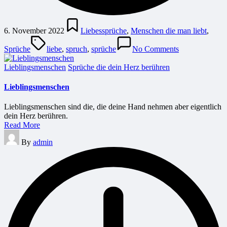
Posted
in
6. November 2022
Liebessprüche
,
Menschen die man liebt
,
Tags:
Sprüche
liebe
,
spruch
,
sprüche
No Comments
Posted
Lieblingsmenschen
Sprüche die dein Herz berühren
in
Lieblingsmenschen
Lieblingsmenschen sind die, die deine Hand nehmen aber eigentlich
dein Herz berühren.
Read More
Posted
By
admin
by