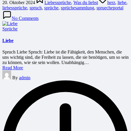
in
20. Oktober 2024
Liebessprüche
,
Was du liebst
herz
,
liebe
,
liebessprüche
,
spruch
,
sprüche
,
sprüchesammlung
,
spruecheportal
No Comments
Posted
Sprüche
in
Liebe
Spruch Liebe Spruch: Liebe ist die Fähigkeit, den Menschen, die
uns wichtig sind, die Freiheit zu lassen, die sie benötigen, um so sein
zu können, wie sie sein wollen. Unabhängig…
Read More
Posted
By
admin
by