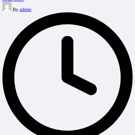
Posted
By
admin
by