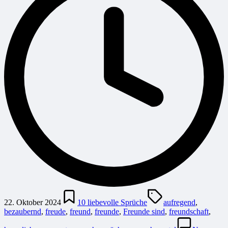
Posted
Tags:
in
22. Oktober 2024
10 liebevolle Sprüche
aufregend
,
bezaubernd
,
freude
,
freund
,
freunde
,
Freunde sind
,
freundschaft
,