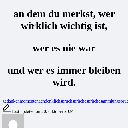
an dem du merkst, wer
wirklich wichtig ist,
wer es nie war
und wer es immer bleiben
wird.
Tags:
gedanken
momente
nachdenklich
spruch
sprüche
sprüchesammlung
spru
Last updated on 20. Oktober 2024