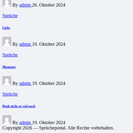
By
admin
26. Oktober 2024
by
Posted
Sprüche
in
Liebe
Posted
By
admin
19. Oktober 2024
by
Posted
Sprüche
in
Momente
Posted
By
admin
19. Oktober 2024
by
Posted
Sprüche
in
Denk nicht so viel nach
Posted
By
admin
19. Oktober 2024
by
Copyright 2026 — Sprücheportal. Alle Rechte vorbehalten.
Scroll