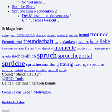
So viel mehr
1
Sprüche Shirts
1
Sprüche zum Nachdenken
2
Der Mensch dem du vertraust
1
Ein hübsches Gesicht
1
Schlagwörter
freunde
freund
bezaubernd
aufregend
eiskalt
freude
einmalig
enttäuscht
freundschaft
liebe
herz
gedanken
Freunde sind
glücklich
fun
momente
motivation
liebessprüche
mein Ein und Alles
Menschen
motivierende
spruch
spruecheportal
nachdenklich
sprüche
sprüche
traurig
sprüchesammlung
traurige sprüche
verletzbar
verletzt
vertrauen
verzeihen
wertvoll
wichtig
Counter Stand: 18.10.24
Beitrag, der Ihnen gefallen könnte
Posted
Genieße das Leben
Motivation
in
Genieße das Leben
Posted