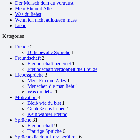
Der Mensch dem du vertraust
Mein Ein und Alles
Was du liebst
Wenn ich nicht aufpassen muss
Liebe
Kategorien
Freude
2
10 liebevolle Sprüche
1
Freundschaft
2
Freundschaft bedeutet
1
Freundschaft verdoppelt die Freude
1
Liebessprüche
3
Mein Ein und Alles
1
Menschen die man liebt
1
Was du liebst
1
Motivation
3
Bleib wie du bist
1
Genieße das Leben
1
Kein wahrer Freund
1
Sprüche
31
Freundschaft
9
Traurige Sprüche
6
Sprüche die dein Herz berühren
6